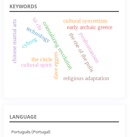
KEYWORDS
tai chi
cultural syncretism
chinese martial arts
orientalizing revolution
early archaic greece
technology
posthumanism
the rise of the polis
cyborg
dave eggers
the circle
cultural spirit
religious adaptation
LANGUAGE
Português (Portugal)