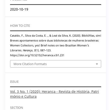
2020-10-19
HOW TO CITE
Cataldo, F., Silva da Costa, E. ., & Leal da Silva, K. (2020). Bibliófilas, sim!
Breves apontamentos sobre duas bibliotecas de mulheres brasileiras:
Women Collectors, yes! Brief notes on two Brazilian Women´´ s
Libraries.
Herança
,
3
(1), 087–123.
https://doi.org/10.52152/heranca.v3i1.231
More Citation Formats
ISSUE
Vol. 3 No. 1 (2020): Herança - Revista de História, Patri
mónio e Cultura
SECTION