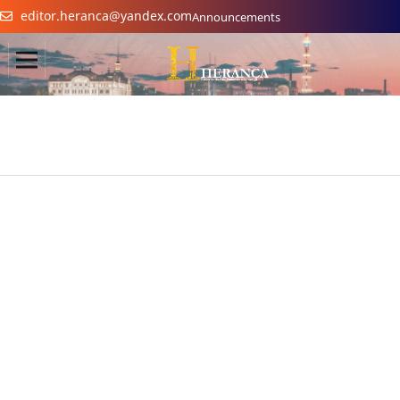
editor.heranca@yandex.com
Announcements