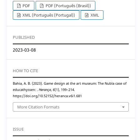
PDF
PDF (Português (Brasil))
XML (Português (Portugal))
XML
PUBLISHED
2023-03-08
HOW TO CITE
Bahia, A. B. (2023). Game design at the art museum: The Nubla case of
educathyssen: .
Herança
,
6
(1), 199–214.
https://doi.org/10.52152/heranca.v6i1.681
More Citation Formats
ISSUE