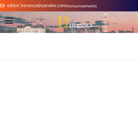
editor.heranca@yandex.com
Announcements