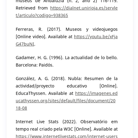
museus de Andaluzia (n. 2, ano 2) 116-119.
Retrieved from
https://dialnet.unirioja.es/servle
t/articulo?codigo=938365
Ferreras, R. (2017). Museos y videojuegos
[Online video]. Available at
https://youtu.be/xFja
G47buNI
.
Gadamer, H. G. (1996). La actualidad de lo bello.
Barcelona: Paidós.
González, A. G. (2018). Nubla: Resumen de la
actividad/proyecto educativo [Online].
EducaThyssen. Available at
https://imagenes.ed
ucathyssen.org/sites/default/files/document/20
18-08
Internet Live Stats (2022). Observatório em
tempo real criado pela W3C [Online]. Available at
https://www.internetlivestats.com/internet-users