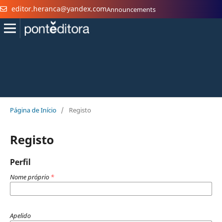
editor.heranca@yandex.com
Announcements
Página de Início
/
Registo
Registo
Perfil
Nome próprio
*
Apelido