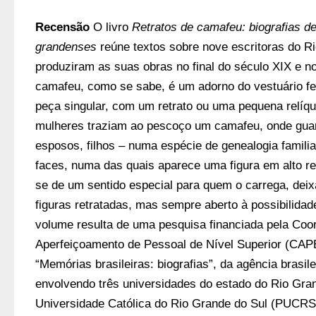
Recensão
 O livro 
Retratos de camafeu: biografias de 
grandenses
 reúne textos sobre nove escritoras do R
produziram as suas obras no final do século XIX e no
camafeu, como se sabe, é um adorno do vestuário fem
peça singular, com um retrato ou uma pequena relíqu
mulheres traziam ao pescoço um camafeu, onde guard
esposos, filhos – numa espécie de genealogia famili
faces, numa das quais aparece uma figura em alto re
se de um sentido especial para quem o carrega, deix
figuras retratadas, mas sempre aberto à possibilidad
volume resulta de uma pesquisa financiada pela Coo
Aperfeiçoamento de Pessoal de Nível Superior (CAPES
“Memórias brasileiras: biografias”, da agência brasile
envolvendo três universidades do estado do Rio Grand
Universidade Católica do Rio Grande do Sul (PUCRS)