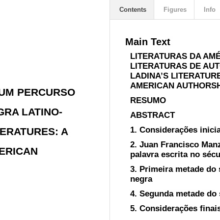
Contents
Figures
Info
Main Text
LITERATURAS DA AM
LITERATURAS DE AUT
LADINA’S LITERATUR
AMERICAN AUTHORSH
 UM PERCURSO
RESUMO
GRA LATINO-
ABSTRACT
1. Considerações inici
TERATURES: A
2. Juan Francisco Man
ERICAN
palavra escrita no séc
3. Primeira metade do 
negra
4. Segunda metade do 
5. Considerações finai