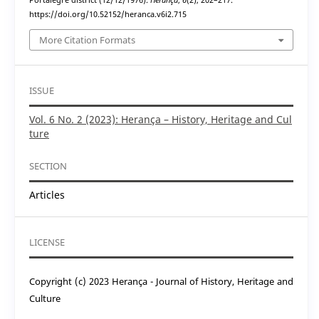
Portalegre district (12/12/1976).
Herança
,
6
(2), 202–217.
https://doi.org/10.52152/heranca.v6i2.715
More Citation Formats
ISSUE
Vol. 6 No. 2 (2023): Herança – History, Heritage and Cul
ture
SECTION
Articles
LICENSE
Copyright (c) 2023 Herança - Journal of History, Heritage and
Culture