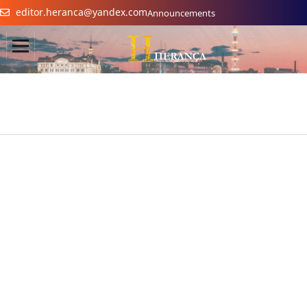
editor.heranca@yandex.com
Announcements